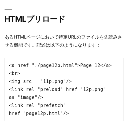
外
か
ら
HTMLプリロード
の
配
信))
あるHTMLページにおいて特定URLのファイルを先読みさ
せる機能です。記述は以下のようになります：
<a href="./page12p.html">Page 12</a> 
<br>

<img src = "11p.png"/>

<link rel="preload" href="12p.png" 
as="image"/>

<link rel="prefetch" 
href="page12p.html"/>