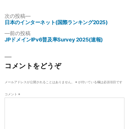
稿
テ
者:
ゴ
リ
次
次の投稿
ー:
の
日本のインターネット(国際ランキング2025)
投
投
前
前の投稿
稿
稿:
の
JPドメインIPv6普及率Survey 2025(速報)
ナ
投
稿:
ビ
ゲ
コメントをどうぞ
ー
シ
メールアドレスが公開されることはありません。
※
が付いている欄は必須項目です
ョ
コメント
※
ン