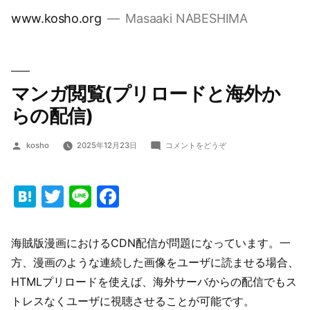
コ
www.kosho.org
Masaaki NABESHIMA
ン
テ
ン
ツ
マンガ閲覧(プリロードと海外か
へ
らの配信)
ス
キ
投
(マ
kosho
2025年12月23日
コメントをどうぞ
稿
ン
ッ
者:
ガ
プ
閲
Hatena
Twitter
Line
Facebook
覧
(プ
リ
海賊版漫画におけるCDN配信が問題になっています。一
ロ
ー
方、漫画のような連続した画像をユーザに読ませる場合、
ド
HTMLプリロードを使えば、海外サーバからの配信でもス
と
海
トレスなくユーザに視聴させることが可能です。