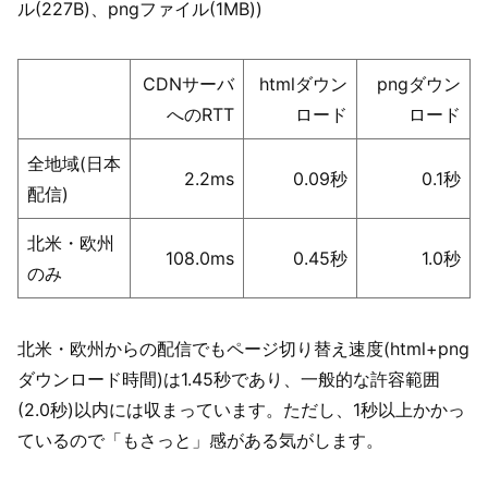
ル(227B)、pngファイル(1MB))
CDNサーバ
htmlダウン
pngダウン
へのRTT
ロード
ロード
全地域(日本
2.2ms
0.09秒
0.1秒
配信)
北米・欧州
108.0ms
0.45秒
1.0秒
のみ
北米・欧州からの配信でもページ切り替え速度(html+png
ダウンロード時間)は1.45秒であり、一般的な許容範囲
(2.0秒)以内には収まっています。ただし、1秒以上かかっ
ているので「もさっと」感がある気がします。