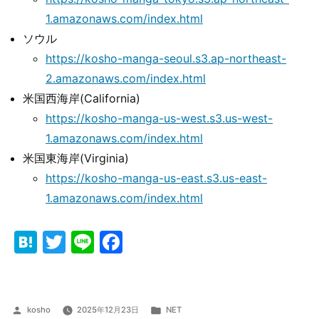
1.amazonaws.com/index.html
ソウル
https://kosho-manga-seoul.s3.ap-northeast-
2.amazonaws.com/index.html
米国西海岸(California)
https://kosho-manga-us-west.s3.us-west-
1.amazonaws.com/index.html
米国東海岸(Virginia)
https://kosho-manga-us-east.s3.us-east-
1.amazonaws.com/index.html
Hatena
Twitter
Line
Facebook
投
カ
kosho
2025年12月23日
NET