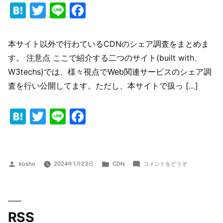
Hatena
Twitter
Line
Facebook
本サイト以外で行わているCDNのシェア調査をまとめま
す。 注意点 ここで紹介する二つのサイト(built with、
W3techs)では、様々視点でWeb関連サービスのシェア調
査を行い公開してます。ただし、本サイトで扱っ […]
Hatena
Twitter
Line
Facebook
投
カ
(CDN
kosho
2024年1月23日
CDN
コメントをどうぞ
稿
テ
シ
者:
ゴ
ェ
リ
ア
ー:
調
RSS
査)