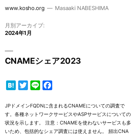
コ
www.kosho.org
Masaaki NABESHIMA
ン
テ
月別アーカイブ:
ン
2024年1月
ツ
へ
ス
CNAMEシェア2023
キ
ッ
プ
Hatena
Twitter
Line
Facebook
JPドメインFQDNに含まれるCNAMEについての調査で
す。各種ネットワークサービスやASPサービスについての
状況を示します。 注意：CNAMEを使わないサービスも多
いため、包括的なシェア調査には使えません。 頻出CNA