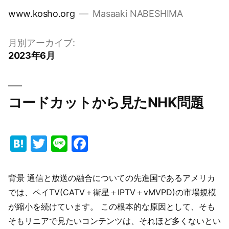
コ
www.kosho.org
Masaaki NABESHIMA
ン
テ
月別アーカイブ:
ン
2023年6月
ツ
へ
ス
コードカットから見たNHK問題
キ
ッ
プ
Hatena
Twitter
Line
Facebook
背景 通信と放送の融合についての先進国であるアメリカ
では、ペイTV(CATV＋衛星＋IPTV＋vMVPD)の市場規模
が縮小を続けています。 この根本的な原因として、そも
そもリニアで見たいコンテンツは、それほど多くないとい