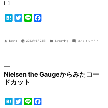
[…]
Hatena
Twitter
Line
Facebook
投
カ
(コ
kosho
2023年6月28日
Streaming
コメントをどうぞ
稿
テ
ー
者:
ゴ
ド
リ
カ
ー:
ッ
ト
か
Nielsen the Gaugeからみたコー
ら
見
ドカット
た
NHK
問
Hatena
Twitter
Line
Facebook
題)