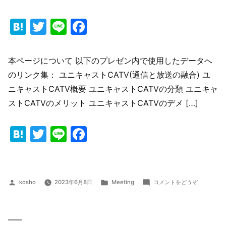
ド
カ
Hatena
Twitter
Line
Facebook
ッ
ト)
本ページについて 以下のプレゼン内で使用したデータへ
のリンク集： ユニキャストCATV(通信と放送の融合) ユ
ニキャストCATV概要 ユニキャストCATVの分類 ユニキャ
ストCATVのメリット ユニキャストCATVのデメ […]
Hatena
Twitter
Line
Facebook
投
カ
(OTT
kosho
2023年6月8日
Meeting
コメントをどうぞ
稿
テ
の
者:
ゴ
ト
リ
レ
ー:
ン