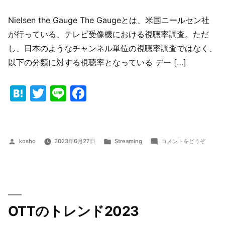
Nielsen the Gauge The Gaugeとは、米国ニールセン社
が行っている、テレビ受像機における視聴率調査。ただ
し、日本のようなチャンネル単位の視聴率調査ではなく、
以下の分類に対する視聴率となっている デー […]
Hatena
Twitter
Line
Facebook
投
カ
(Nielse
kosho
2023年6月27日
Streaming
コメントをどうぞ
稿
テ
the
者:
ゴ
Gauge
リ
か
ー:
ら
み
た
OTTのトレンド2023
コ
ー