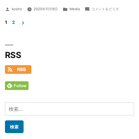
投
カ
(放
kosho
2025年11月9日
Media
コメントをどうぞ
稿
テ
送
者:
ゴ
サ
1
2
リ
ー
投
ー:
ビ
稿
ス
の
の
RSS
動
向
ペ
2025)
ー
ジ
送
り
検
索: