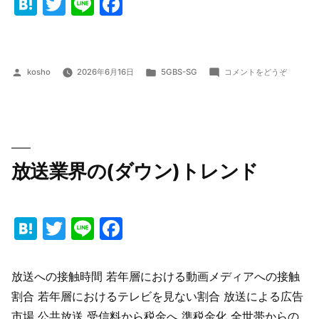
Hatena
Twitter
Line
Facebook
投
カ
(5GBS
kosho
2026年6月16日
5GBS-SG
コメントをどうぞ
稿
テ
第
者:
ゴ
1
リ
回
ー:
勉
強
会：
放送業界の(ダウン)トレンド
5G
Broadca
の
動
Hatena
Twitter
Line
Facebook
向
に
つ
い
放送への接触時間 若年層における動画メディアへの接触
て)
割合 若年層におけるテレビを見ない割合 放送による広告
市場 公共放送 受信料から税金へ 準税金化 全世帯からの