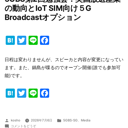
開
の動向とIoT SIM向け５G
に
Broadcastオプション
注
目：
英
国
Hatena
Twitter
Line
Facebook
メ
デ
ィ
ア
日程は変わりませんが、スピーカと内容が変更になってい
の
ます。また、鍋島が喋るのでオープン開催(誰でも参加可
新
た
能)です。
な
戦
Hatena
Twitter
Line
Facebook
略
的
方
向
性
―
投
カ
kosho
2026年7月6日
5GBS-SG
、
Media
グ
稿
(5GBS
テ
コメントをどうぞ