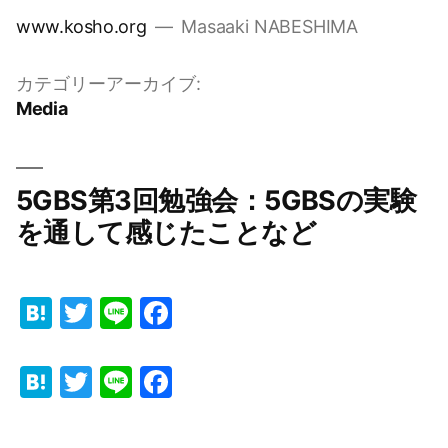
コ
www.kosho.org
Masaaki NABESHIMA
ン
テ
カテゴリーアーカイブ:
ン
Media
ツ
へ
ス
5GBS第3回勉強会：5GBSの実験
キ
を通して感じたことなど
ッ
プ
Hatena
Twitter
Line
Facebook
Hatena
Twitter
Line
Facebook