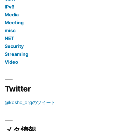
IPv6
Media
Meeting
misc
NET
Security
Streaming
Video
Twitter
@kosho_orgのツイート
メタ情報