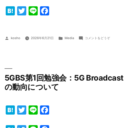
Broadcast
オ
Hatena
Twitter
Line
Facebook
プ
シ
ョ
ン)
投
カ
(放
kosho
2026年6月21日
Media
コメントをどうぞ
稿
テ
送
者:
ゴ
用
リ
電
ー:
波
帯
域
5GBS第1回勉強会：5G Broadcast
(600MHz)
の
の動向について
通
信
転
Hatena
Twitter
Line
Facebook
用)