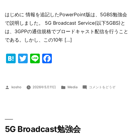
はじめに 情報を追記したPowerPoint版は、5GBS勉強会
で説明しました。 5G Broadcast Service(以下5GBS)と
は、3GPPの通信規格でブロードキャスト配信を行うこと
である。しかし、この10年 […]
Hatena
Twitter
Line
Facebook
投
カ
(5G
kosho
2026年5月11日
Media
コメントをどうぞ
稿
テ
Broadcast
者:
ゴ
の
リ
動
ー:
向
2026)
5G Broadcast勉強会