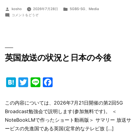
投
カ
kosho
2026年7月28日
5GBS-SG
、
Media
稿
(5GBS
テ
コメントをどうぞ
者:
第
ゴ
3
リ
回
ー:
勉
強
会：
英国放送の状況と日本の今後
5GBS
の
実
験
Hatena
Twitter
Line
Facebook
を
通
し
て
この内容については、2026年7月21日開催の第2回5G
感
Broadcast勉強会で説明します(参加無料です)。 ＜
じ
た
NoteBookLMで作ったショート動画版＞ サマリー 放送サ
こ
ービスの先進国である英国(定常的なテレビ放 […]
と