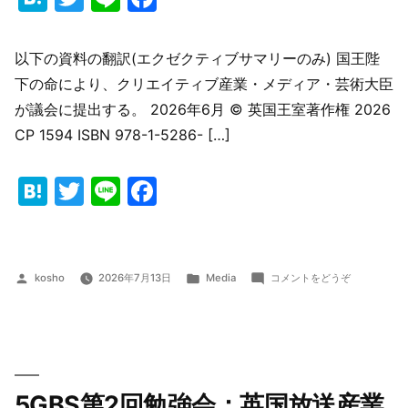
以下の資料の翻訳(エクゼクティブサマリーのみ) 国王陛
下の命により、クリエイティブ産業・メディア・芸術大臣
が議会に提出する。 2026年6月 © 英国王室著作権 2026
CP 1594 ISBN 978-1-5286- […]
Hatena
Twitter
Line
Facebook
投
カ
(公
kosho
2026年7月13日
Media
コメントをどうぞ
稿
テ
開
者:
ゴ
協
リ
議：
ー:
今
後
の
5GBS第2回勉強会：英国放送産業
展