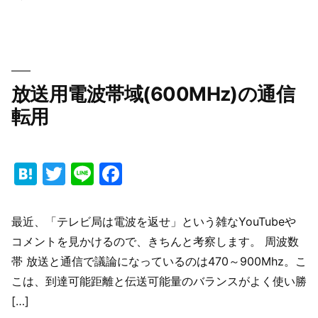
リ
者:
第
ゴ
ー
2
リ
ン
回
ー:
ペ
勉
ー
強
パ
会：
放送用電波帯域(600MHz)の通信
ー
英
と
国
転用
パ
放
ブ
送
リ
産
ッ
Hatena
Twitter
業
Line
Facebook
ク
の
コ
動
メ
向
ン
最近、「テレビ局は電波を返せ」という雑なYouTubeや
と
ト)
IoT
コメントを見かけるので、きちんと考察します。 周波数
SIM
帯 放送と通信で議論になっているのは470～900Mhz。こ
向
け
こは、到達可能距離と伝送可能量のバランスがよく使い勝
５
[…]
G