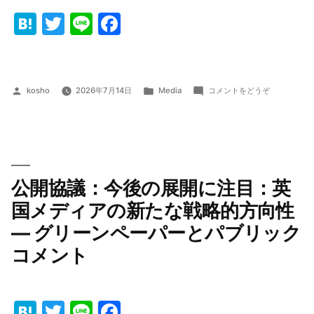
な
ど)
Hatena
Twitter
Line
Facebook
投
カ
(英
kosho
2026年7月14日
Media
コメントをどうぞ
稿
テ
国
者:
ゴ
放
リ
送
ー:
の
状
況
公開協議：今後の展開に注目：英
と
日
国メディアの新たな戦略的方向性
本
― グリーンペーパーとパブリック
の
今
コメント
後)
Hatena
Twitter
Line
Facebook