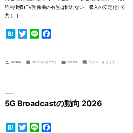
強制徴収(TV受像機の有無は問わない、収入の安定化) 公
共 […]
Hatena
Twitter
Line
Facebook
投
カ
(放
kosho
2026年5月27日
Media
コメントをどうぞ
稿
テ
送
者:
ゴ
業
リ
界
ー:
の
(ダ
ウ
5G Broadcastの動向 2026
ン)
ト
レ
ン
Hatena
Twitter
Line
Facebook
ド)