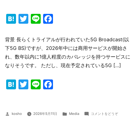
Hatena
Twitter
Line
Facebook
背景 長らくトライアルが行われていた5G Broadcast(以
下5G BS)ですが、2026年中には商用サービスが開始さ
れ、数年以内に1億人程度のカバレッジを持つサービスに
なりそうです。 ただし、現在予定されている5G […]
Hatena
Twitter
Line
Facebook
投
カ
(5G
kosho
2026年5月11日
Media
コメントをどうぞ
稿
テ
Broadcast
者:
ゴ
勉
リ
強