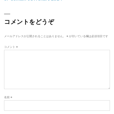
投
稿
ナ
コメントをどうぞ
ビ
ゲ
メールアドレスが公開されることはありません。
※
が付いている欄は必須項目です
ー
コメント
※
シ
ョ
ン
名前
※