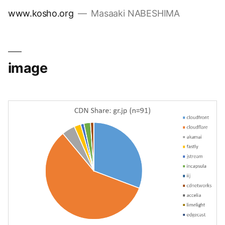
コ
www.kosho.org
Masaaki NABESHIMA
ン
テ
ン
ツ
image
へ
ス
キ
ッ
プ