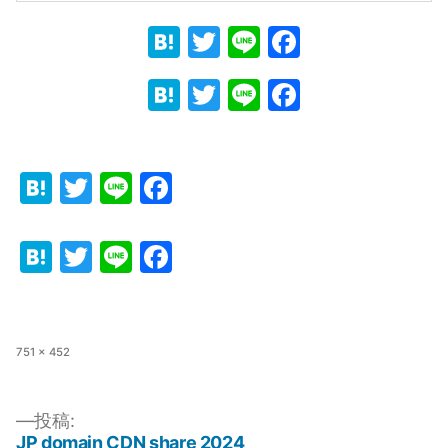
Hatena
Twitter
Line
Faceboo
Hatena
Twitter
Line
Faceboo
Hatena
Twitter
Line
Facebook
Hatena
Twitter
Line
Facebook
フ
751 × 452
ル
サ
イ
投稿:
ズ
JP domain CDN share 2024