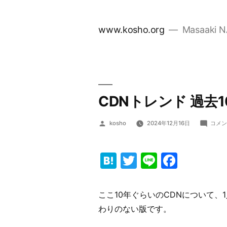
コ
ン
www.kosho.org
Masaaki 
テ
ン
ツ
へ
ス
CDNトレンド 過去1
キ
ッ
投
kosho
2024年12月16日
コメ
プ
稿
者:
Hatena
Twitter
Line
Faceb
ここ10年ぐらいのCDNについて
わりのない版です。