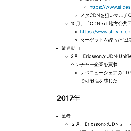
https://www.slide
メタCDNを狙いマルチ
10月、「CDNext 地方
https://www.stream.c
ターゲットを絞った(成
業界動向
2月、EricssonがUDN(Unif
ベンチャー企業を買収
レベニューシェアのCDN
で可能性を感じた
2017年
筆者
２月、EricssonのUDN