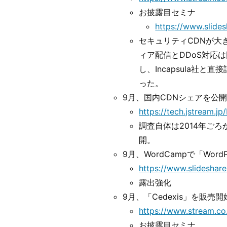
お披露目セミナ
https://www.slide
セキュリティCDNが大
ィア配信とDDoS対応
し、Incapsula社と
った。
9月、国内CDNシェアを公
https://tech.jstream.j
調査自体は2014年ご
開。
9月、WordCampで「Word
https://www.slideshar
露出強化
9月、「Cedexis」を販売開
https://www.stream.co
お披露目セミナ