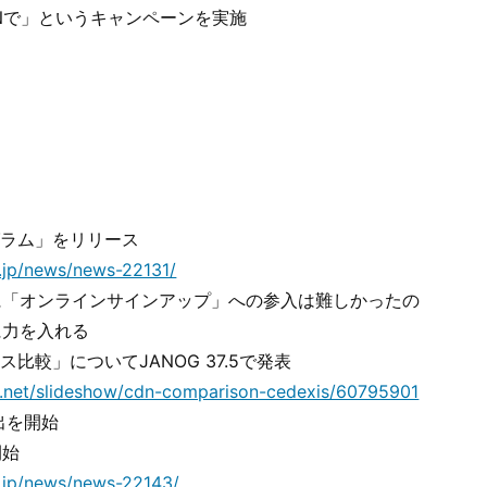
DNで」というキャンペーンを実施
グラム」をリリース
.jp/news/news-22131/
に「オンラインサインアップ」への参入は難しかったの
に力を入れる
比較」についてJANOG 37.5で発表
e.net/slideshow/cdn-comparison-cedexis/60795901
出を開始
開始
o.jp/news/news-22143/