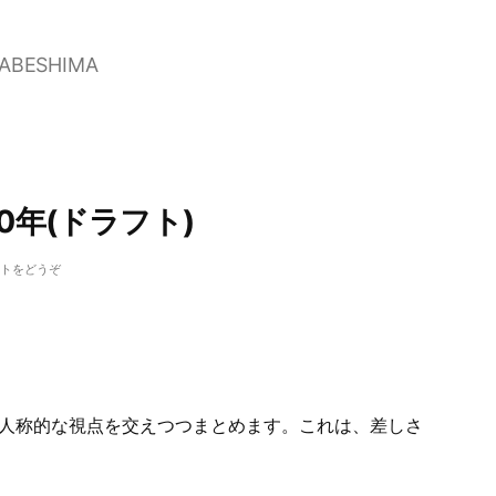
NABESHIMA
0年(ドラフト)
(CDN
ントをどうぞ
ト
レ
ン
ook
ド
過
去
、1人称的な視点を交えつつまとめます。これは、差しさ
10
年
(ド
ラ