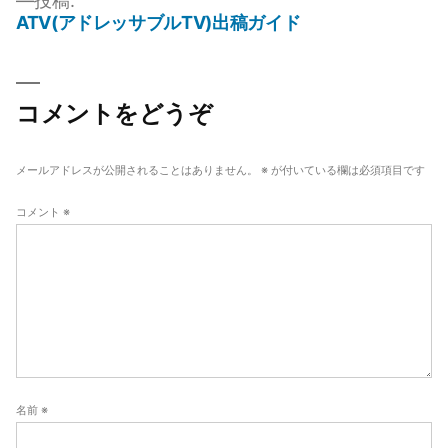
投稿:
ズ
ATV(アドレッサブルTV)出稿ガイド
投
稿
ナ
コメントをどうぞ
ビ
ゲ
メールアドレスが公開されることはありません。
※
が付いている欄は必須項目です
ー
コメント
※
シ
ョ
ン
名前
※