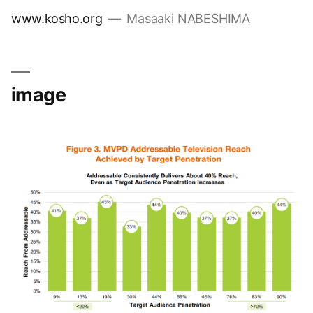
コ
www.kosho.org
Masaaki NABESHIMA
ン
テ
ン
ツ
image
へ
ス
キ
ッ
プ