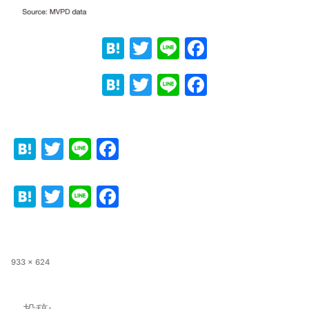
Hatena
Twitter
Line
Faceboo
Hatena
Twitter
Line
Faceboo
Hatena
Twitter
Line
Facebook
Hatena
Twitter
Line
Facebook
フ
933 × 624
ル
サ
イ