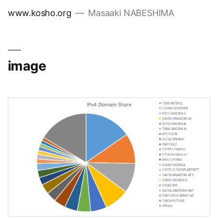
コ
www.kosho.org
Masaaki NABESHIMA
ン
テ
ン
ツ
image
へ
ス
キ
ッ
プ