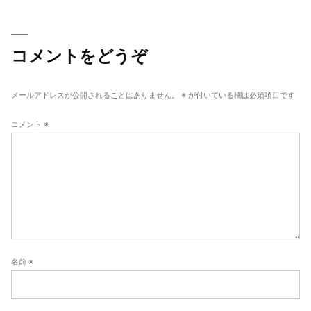
投
稿
ナ
コメントをどうぞ
ビ
ゲ
メールアドレスが公開されることはありません。
※
が付いている欄は必須項目です
ー
コメント
※
シ
ョ
ン
名前
※