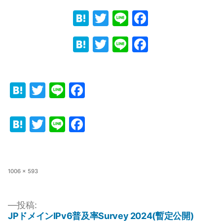
Hatena
Twitter
Line
Faceboo
Hatena
Twitter
Line
Faceboo
Hatena
Twitter
Line
Facebook
Hatena
Twitter
Line
Facebook
フ
1006 × 593
ル
サ
イ
投稿:
ズ
JPドメインIPv6普及率Survey 2024(暫定公開)