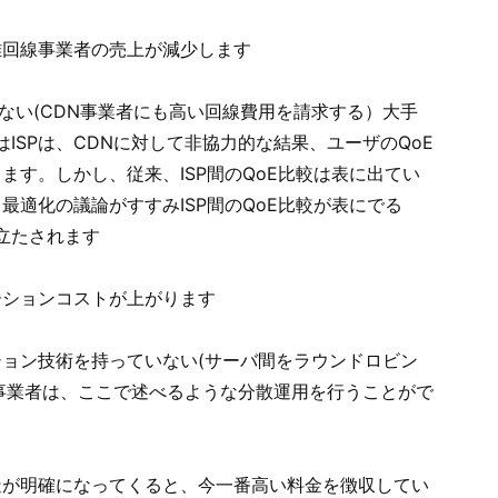
離回線事業者の売上が減少します
まない(CDN事業者にも高い回線費用を請求する）大手
はISPは、CDNに対して非協力的な結果、ユーザのQoE
ます。しかし、従来、ISP間のQoE比較は表に出てい
最適化の議論がすすみISP間のQoE比較が表にでる
に立たされます
ーションコストが上がります
ョン技術を持っていない(サーバ間をラウンドロビン
事業者は、ここで述べるような分散運用を行うことがで
造が明確になってくると、今一番高い料金を徴収してい