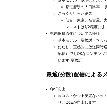
基本モデル：以下の2つのパ
都道府県の人口比率、
ざっくり行った結果
仙台、東京、名古屋、
ンコストは1/2程度に
県内網最適化についての検証
基本モデル：要検討（ちょ
ただし、直感的に放送同時
配信）でもOKなコンテンツ
います(要検証)
最適(分散)配信による
QoE向上
高コストかつ不安定なネッ
り、QoEが向上します