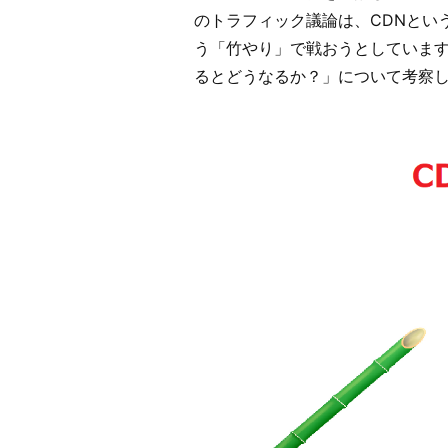
化
のトラフィック議論は、CDNとい
に
う「竹やり」で戦おうとしています
つ
るとどうなるか？」について考察
い
て
(CDN)
へ
の