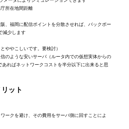
ラメータによりシミュレーションできます
県庁所在地間距離
大阪、福岡に配信ポイントを分散させれば、バックボー
まで減少します
っとややこしいです。要検討）
送信のような安いサーバ（ルータ内での仮想実体からの
であればネットワークコストを半分以下に出来ると思
メリット
トワークを避け、その費用をサーバ側に回すことによ