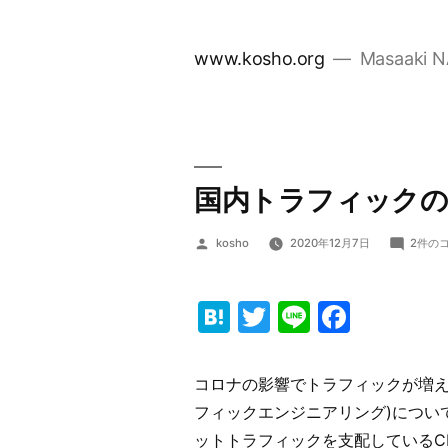
コ
ン
www.kosho.org
Masaaki 
テ
ン
ツ
へ
ス
国内トラフィックの最
キ
ッ
投
国
kosho
2020年12月7日
2件の
プ
稿
内
者:
ト
ラ
Hatena
Twitter
Line
Faceb
フ
ィ
ッ
コロナの影響でトラフィックが増え
ク
の
フィックエンジニアリング)につい
最
ットトラフィックを支配しているC
適