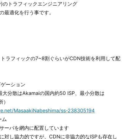
で)のトラフィックエンジニアリング
)の最適化を行う事です。
トラフィックの7~8割ぐらいがCDN技術を利用して配
ビゲーション
大分散はAkamaiの国内約50 ISP、最小分散は
か所）
are.net/MasaakiNabeshima/ss-238305194
ーム
DNサーバを網内に配置しています
Nに対し協力的ですが、CDNに非協力的なISPも存在し