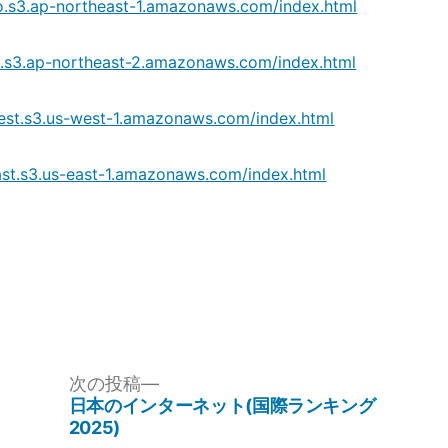
o.s3.ap-northeast-1.amazonaws.com/index.html
l.s3.ap-northeast-2.amazonaws.com/index.html
est.s3.us-west-1.amazonaws.com/index.html
st.s3.us-east-1.amazonaws.com/index.html
ook
次
次の投稿
の
日本のインターネット(国際ランキング
投
2025)