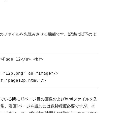
海
外
か
ら
の
配
RLのファイルを先読みさせる機能です。記述は以下のよ
信))
>Page 12</a> <br>

="12p.png" as="image"/>

ef="page12p.html"/>
でいる間に12ページ目の画像およびhtmlファイルを先
常、漫画1ページを読むには数秒程度必要ですが、そ
ロードさせ、ユーザの待ち時間を短縮するテクニックで