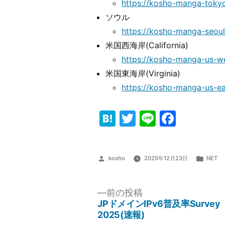
https://kosho-manga-toky
ソウル
https://kosho-manga-seou
米国西海岸(California)
https://kosho-manga-us-w
米国東海岸(Virginia)
https://kosho-manga-us-ea
Hatena
Twitter
Line
Faceb
投
カ
kosho
2025年12月23日
NET
稿
テ
者:
ゴ
リ
前
前の投稿
ー:
の
JPドメインIPv6普及率Survey
投
投
2025(速報)