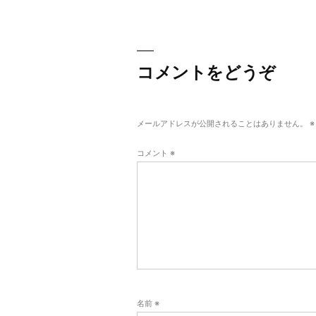
稿
稿:
ナ
ビ
コメントをどうぞ
ゲ
ー
シ
メールアドレスが公開されることはありません。
※
ョ
コメント
※
ン
名前
※