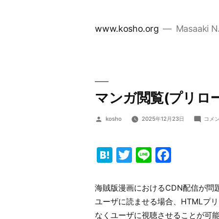
コ
ン
www.kosho.org
Masaaki 
テ
ン
ツ
へ
ス
マンガ閲覧(プリロ
キ
ッ
投
kosho
2025年12月23日
コメ
プ
稿
者:
Hatena
Twitter
Line
Faceb
海賊版漫画におけるCDN配信が問
ユーザに読ませる場合、HTMLプ
なくユーザに視聴させることが可