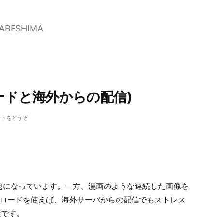
NABESHIMA
ードと海外からの配信)
(マ
ントをどうぞ
ン
ガ
閲
ook
覧
(プ
リ
題になっています。一方、漫画のような連続した画像を
ロ
ー
リロードを使えば、海外サーバからの配信でもストレス
ド
能です。
と