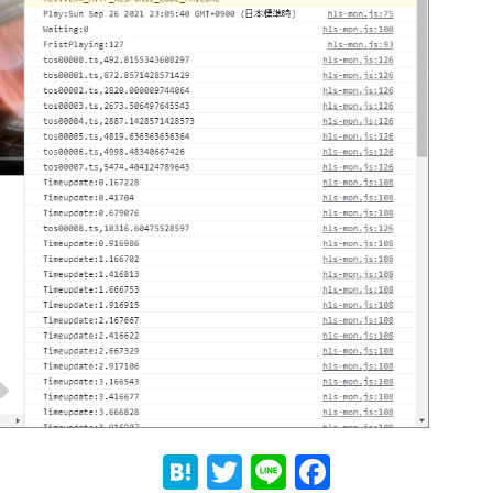
Hatena
Twitter
Line
Faceboo