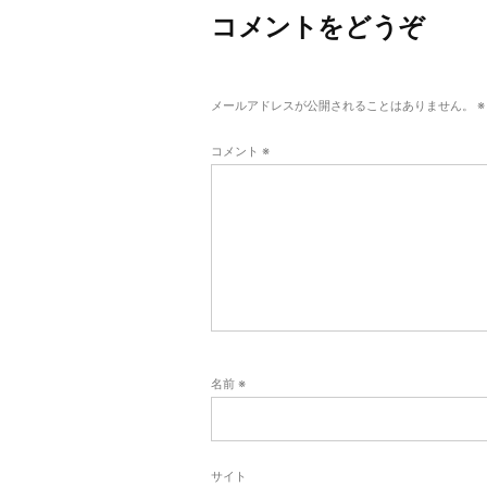
ナ
コメントをどうぞ
ビ
ゲ
ー
メールアドレスが公開されることはありません。
※
シ
コメント
※
ョ
ン
名前
※
サイト