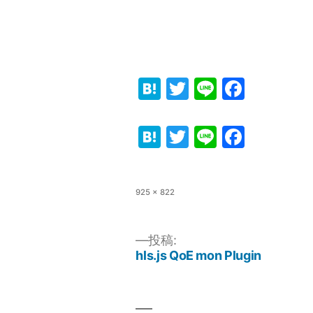
Hatena
Twitter
Line
Faceb
Hatena
Twitter
Line
Faceb
フ
925 × 822
ル
サ
イ
投稿:
ズ
hls.js QoE mon Plugin
投
稿