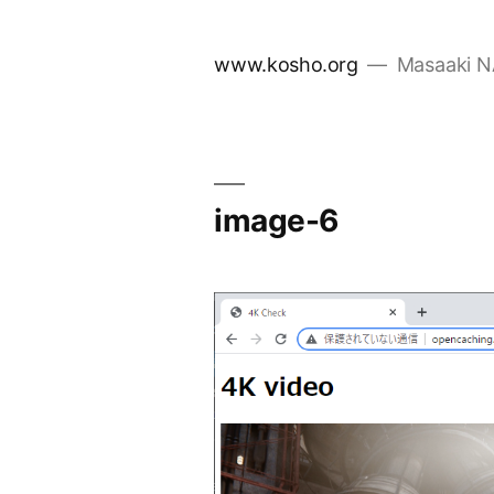
コ
ン
www.kosho.org
Masaaki 
テ
ン
ツ
へ
ス
image-6
キ
ッ
プ