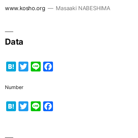
コ
www.kosho.org
Masaaki NABESHIMA
ン
テ
ン
ツ
Data
へ
ス
Hatena
Twitter
Line
Facebook
キ
ッ
プ
Number
Hatena
Twitter
Line
Facebook