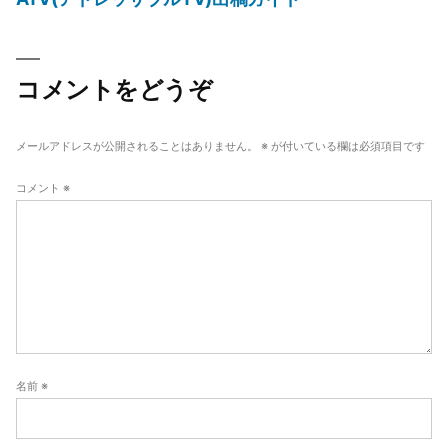
ナ
投
稿:
ビ
ゲ
コメントをどうぞ
ー
シ
メールアドレスが公開されることはありません。
※
が付いている欄は必須項目です
ョ
コメント
※
ン
名前
※