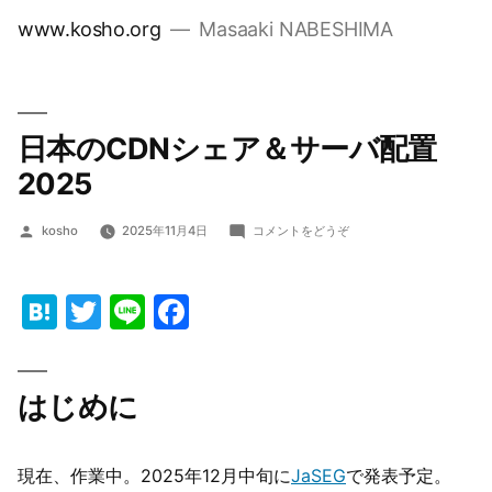
コ
www.kosho.org
Masaaki NABESHIMA
ン
テ
ン
ツ
日本のCDNシェア＆サーバ配置
へ
2025
ス
キ
投
(日
kosho
2025年11月4日
コメントをどうぞ
稿
本
ッ
者:
の
プ
CDN
Hatena
Twitter
Line
Facebook
シ
ェ
ア
＆
はじめに
サ
ー
バ
配
現在、作業中。2025年12月中旬に
JaSEG
で発表予定。