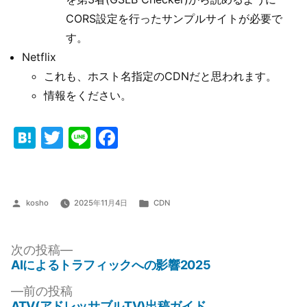
CORS設定を行ったサンプルサイトが必要で
す。
Netflix
これも、ホスト名指定のCDNだと思われます。
情報をください。
Hatena
Twitter
Line
Facebook
投
カ
kosho
2025年11月4日
CDN
稿
テ
者:
ゴ
リ
次
次の投稿
ー:
の
AIによるトラフィックへの影響2025
投
投
前
前の投稿
稿
稿:
の
ATV(アドレッサブルTV)出稿ガイド