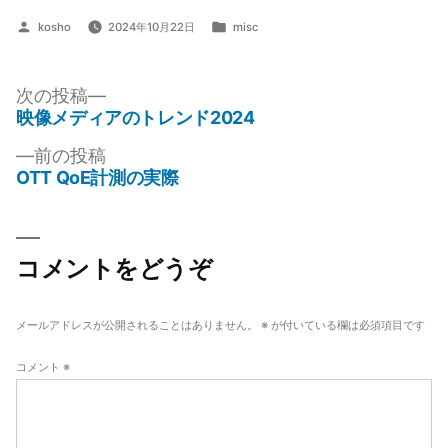
投
カ
kosho
2024年10月22日
misc
稿
テ
者:
ゴ
リ
次
次の投稿
ー:
の
映像メディアのトレンド2024
投
投
前
前の投稿
稿
稿:
の
OTT QoE計測の実際
ナ
投
稿:
ビ
ゲ
コメントをどうぞ
ー
シ
メールアドレスが公開されることはありません。
※
が付いている欄は必須項目です
ョ
コメント
※
ン