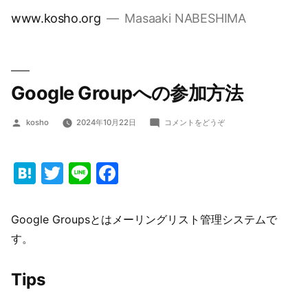
コ
www.kosho.org
Masaaki NABESHIMA
ン
テ
ン
ツ
Google Groupへの参加方法
へ
投
(Google
ス
kosho
2024年10月22日
コメントをどうぞ
稿
Group
キ
者:
へ
ッ
の
Hatena
Twitter
Line
Facebook
参
プ
加
方
Google Groupsとはメーリングリスト管理システムで
法)
す。
Tips