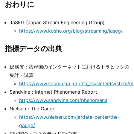
おわりに
JaSEG (Japan Stream Engineering Group)
https://www.kosho.org/blog/streaming/jaseg/
指標データの出典
総務省：我が国のインターネットにおけるトラヒックの
集計・試算
https://www.soumu.go.jp/joho_tsusin/eidsystem/m
Sandvine：Internet Phenomena Report
https://www.sandvine.com/phenomena
Nielsen：The Gauge
https://www.nielsen.com/ja/data-center/the-
gauge/
REVISIO：コネクテッドTV白書