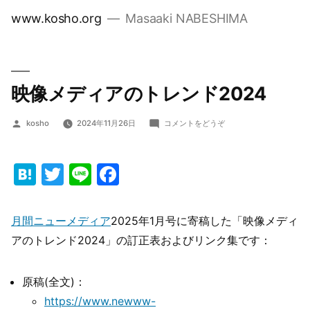
コ
www.kosho.org
Masaaki NABESHIMA
ン
テ
ン
ツ
映像メディアのトレンド2024
へ
投
(映
ス
kosho
2024年11月26日
コメントをどうぞ
稿
像
キ
者:
メ
ッ
デ
Hatena
Twitter
Line
Facebook
ィ
プ
ア
の
月間ニューメディア
2025年1月号に寄稿した「映像メディ
ト
レ
アのトレンド2024」の訂正表およびリンク集です：
ン
ド
2024)
原稿(全文)：
https://www.newww-