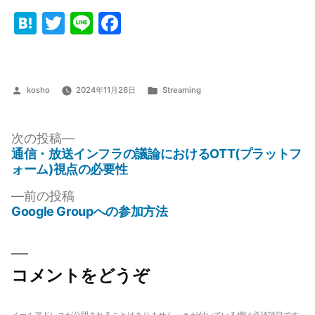
Hatena
Twitter
Line
Facebook
投
カ
kosho
2024年11月26日
Streaming
稿
テ
者:
ゴ
リ
次
次の投稿
ー:
の
通信・放送インフラの議論におけるOTT(プラットフ
投
投
ォーム)視点の必要性
稿
稿:
前
前の投稿
ナ
の
Google Groupへの参加方法
投
ビ
稿:
ゲ
コメントをどうぞ
ー
シ