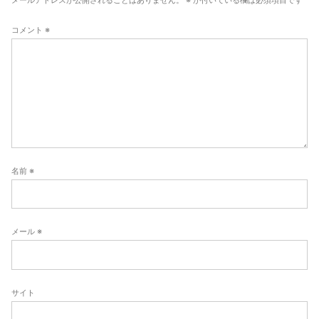
メールアドレスが公開されることはありません。
※
が付いている欄は必須項目です
ョ
ン
コメント
※
名前
※
メール
※
サイト