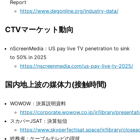
Report
https://www.degonline.org/industry-data/
CTVマーケット動向
nScreenMedia：US pay live TV penetration to sink
to 50% in 2025
https://nscreenmedia.com/us-pay-live-tv-2025/
国内地上波の媒体力(接触時間)
WOWOW：決算説明資料
https://corporate.wowow.co.jp/ir/library/presentat
スカパーJSAT：決算短信
https://www.skyperfectjsat.space/ir/library/closea
総務省：ケーブルテレビの現状