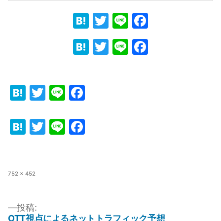
Hatena
Twitter
Line
Faceboo
Hatena
Twitter
Line
Faceboo
Hatena
Twitter
Line
Facebook
Hatena
Twitter
Line
Facebook
フ
752 × 452
ル
サ
イ
投稿:
ズ
OTT視点によるネットトラフィック予想