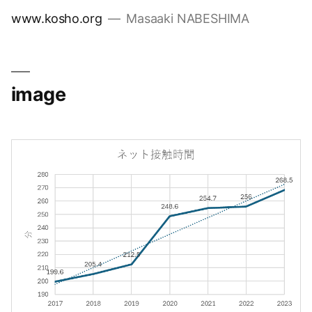
コ
www.kosho.org
Masaaki NABESHIMA
ン
テ
ン
ツ
image
へ
ス
キ
ッ
プ