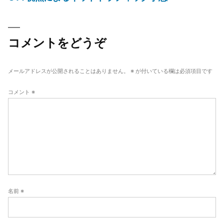
投
稿
ナ
コメントをどうぞ
ビ
ゲ
メールアドレスが公開されることはありません。
※
が付いている欄は必須項目です
ー
コメント
※
シ
ョ
ン
名前
※