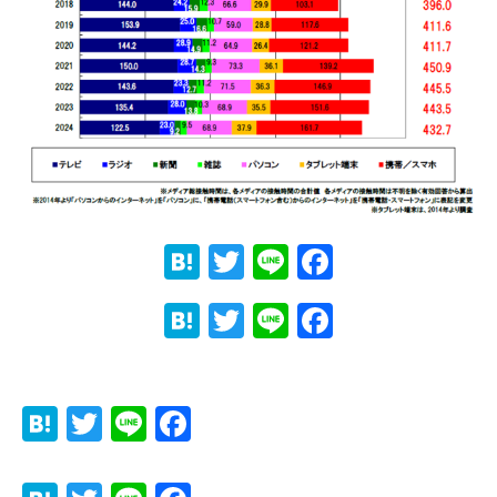
Hatena
Twitter
Line
Faceboo
Hatena
Twitter
Line
Faceboo
Hatena
Twitter
Line
Facebook