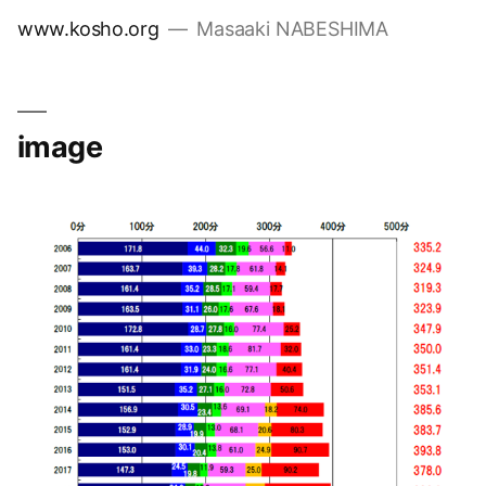
コ
www.kosho.org
Masaaki NABESHIMA
ン
テ
ン
ツ
image
へ
ス
キ
ッ
プ