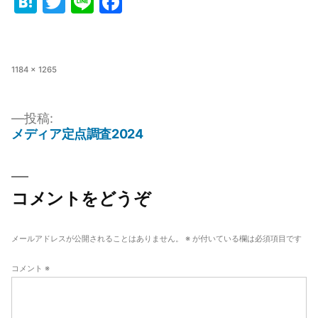
Hatena
Twitter
Line
Facebook
フ
1184 × 1265
ル
サ
イ
投稿:
ズ
メディア定点調査2024
投
稿
ナ
コメントをどうぞ
ビ
ゲ
メールアドレスが公開されることはありません。
※
が付いている欄は必須項目です
ー
コメント
※
シ
ョ