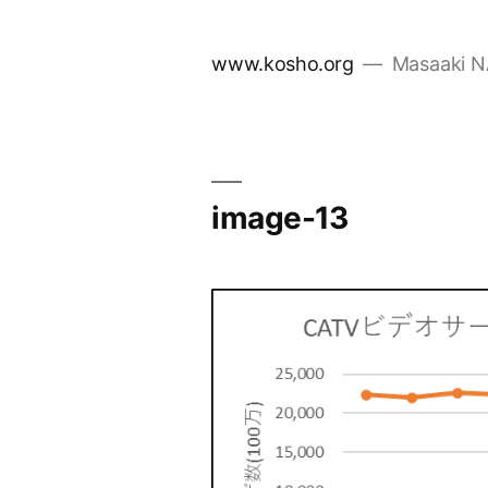
コ
ン
www.kosho.org
Masaaki 
テ
ン
ツ
へ
ス
image-13
キ
ッ
プ