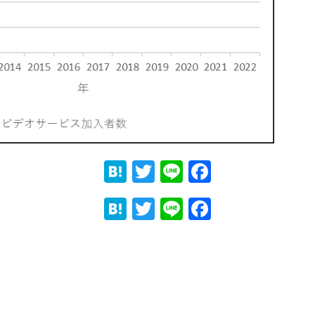
Hatena
Twitter
Line
Faceboo
Hatena
Twitter
Line
Faceboo
ook