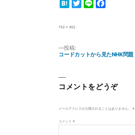
Hatena
Twitter
Line
Faceb
フ
752 × 452
ル
サ
イ
投稿:
ズ
コードカットから見たNHK問題
投
稿
ナ
コメントをどうぞ
ビ
ゲ
ー
メールアドレスが公開されることはありません。
※
シ
コメント
※
ョ