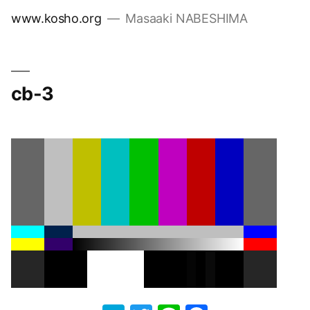
コ
www.kosho.org
Masaaki NABESHIMA
ン
テ
ン
ツ
cb-3
へ
ス
キ
ッ
プ