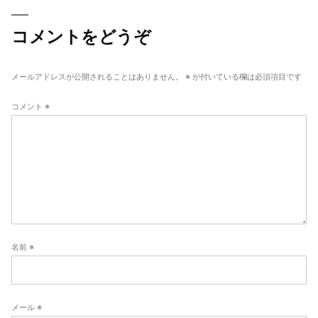
稿
ナ
コメントをどうぞ
ビ
ゲ
メールアドレスが公開されることはありません。
※
が付いている欄は必須項目です
ー
コメント
※
シ
ョ
ン
名前
※
メール
※