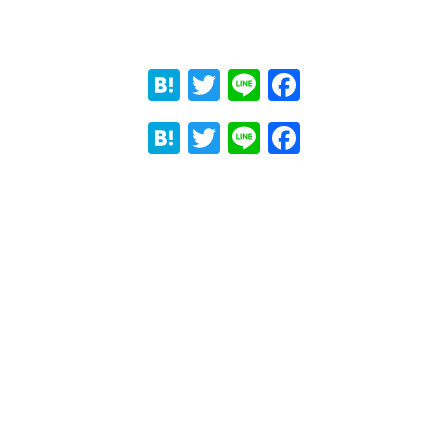
Hatena
Twitter
Line
Faceboo
Hatena
Twitter
Line
Faceboo
ook
ook