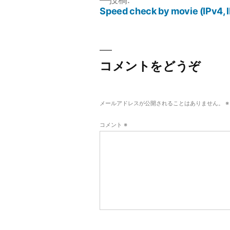
ズ
Speed check by movie (IPv4, 
投
稿
ナ
コメントをどうぞ
ビ
ゲ
ー
メールアドレスが公開されることはありません。
※
シ
コメント
※
ョ
ン