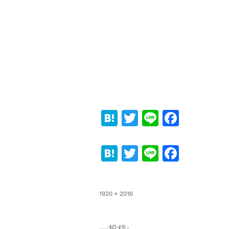
Hatena
Twitter
Line
Faceb
Hatena
Twitter
Line
Faceb
フ
1920 × 2016
ル
サ
イ
投稿: