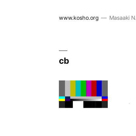
コ
ン
www.kosho.org
Masaaki 
テ
ン
ツ
へ
ス
cb
キ
ッ
プ